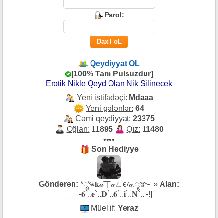
Parol:
Qeydiyyat OL
[100% Tam Pulsuzdur]
Erotik Nikle Qeyd Olan Nik Silinecek
Yeni istifadəçi:
Mdaaa
Yeni gələnlər:
64
Cəmi qeydiyyat
:
23375
Oğlan:
11895
Qız:
11480
••••
Son Hediyyə
Göndərən:
*ೃ༄𝐤𝒶丅𝒶ㄥєʸ𝒶.ೃ࿐ »
Alan:
___-𝟔`..𝐞`..𝐃`..𝟔`..𝐢`..𝐍`...-!]
Müellif:
Yeraz