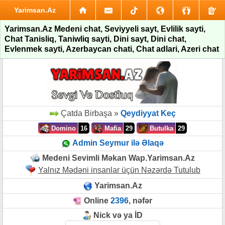
Yarimsan.Az
Yarimsan.Az Medeni chat, Seviyyeli sayt, Evlilik sayti,
Chat Tanisliq, Taniwliq sayti, Dini sayt, Dini chat,
Evlenmek sayti, Azerbaycan chati, Chat adlari, Azeri chat
Çatda Birbaşa »
Qeydiyyat Keç
Domino
16
Mafia
29
Butulka
29
Admin Seymur ilə Əlaqə
Medeni Sevimli Məkan Wap.Yarimsan.Az
Yalnız Mədəni insanlar üçün Nəzərdə Tutulub
Yarimsan.Az
Online
2396
, nəfər
Nick və ya İD