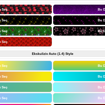
ı Seç
Bu D
ı Seç
Bu D
ı Seç
Bu D
ı Seç
Ekskuliziv Auto (1.4) Style
ı Seç
Bu D
ı Seç
Bu D
ı Seç
Bu D
ı Seç
Bu D