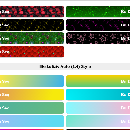
ı Seç
Bu D
ı Seç
Bu D
ı Seç
Bu D
ı Seç
Ekskuliziv Auto (1.4) Style
ı Seç
Bu D
ı Seç
Bu D
ı Seç
Bu D
ı Seç
Bu D