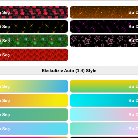
ı Seç
Bu D
ı Seç
Bu D
ı Seç
Bu D
ı Seç
Ekskuliziv Auto (1.4) Style
ı Seç
Bu D
ı Seç
Bu D
ı Seç
Bu D
ı Seç
Bu D